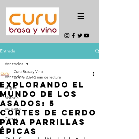
Entrada
Ver todos
Curu Brasa y Vino
Ver todos
22 ene 2024
2 min de lectura
Explorando el
origen
Mundo de los
historia
Asados: 5
consejos
Cortes de Cerdo
Cortes
para Parrillas
Épicas