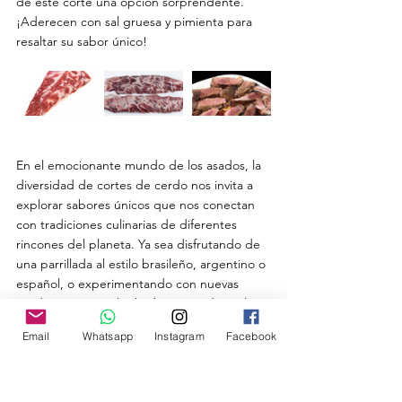
de este corte una opción sorprendente. 
¡Aderecen con sal gruesa y pimienta para 
resaltar su sabor único!
En el emocionante mundo de los asados, la 
diversidad de cortes de cerdo nos invita a 
explorar sabores únicos que nos conectan 
con tradiciones culinarias de diferentes 
rincones del planeta. Ya sea disfrutando de 
una parrillada al estilo brasileño, argentino o 
español, o experimentando con nuevas 
tendencias como las barbacoas a domicilio, 
cada corte ofrece una experiencia única. 
Email
Whatsapp
Instagram
Facebook
¡Así que enciendan sus parrillas y déjense 
llevar por la magia de los asados! 
¡Buen provecho y un saludo especial de 