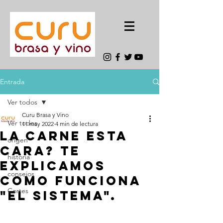
Entrada
Ver todos
Curu Brasa y Vino
Ver todos
11 may 2022
4 min de lectura
la Carne esta
origen
cara? te
historia
explicamos
consejos
como funciona
Cortes
"el sistema".