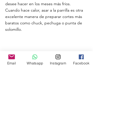
desee hacer en los meses más fríos.
Cuando hace calor, asar a la parrilla es otra 
excelente manera de preparar cortes más 
baratos como chuck, pechuga o punta de 
solomillo.
Email
Whatsapp
Instagram
Facebook
A continuación ponemos una lista en orden 
ascendente de algunas excelentes opciones 
para comprar carnes de res:
Entraña ( promédio de 6 euros/Kg )
Bife de Vacio  ( promédio de 9 
euros/Kg )